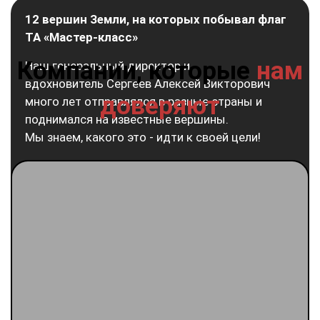
12 вершин Земли, на которых побывал флаг
ТА «Мастер-класс»
Компании, которые
нам
Наш генеральный директор и
вдохновитель Сергеев Алексей Викторович
доверяют
много лет отправлялся в разные страны и
поднимался на известные вершины.
Мы знаем, какого это - идти к своей цели!